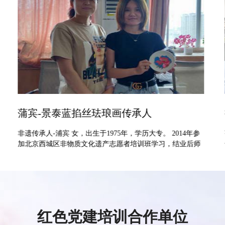
插花体验课程-花艺体验课程-花道培训课程
茶影折月明，花香透心语； 自漫映日潭，香阁飘雅韵。 在上
千年的文化流传里，花艺是中国传统文化中最优美、最自然
的表现形式之一。中国传统插花格调优雅、脱俗自然、意境
深远。如吟古诗，如赏名画，虽由人作，宛自
红色党建培训合作单位