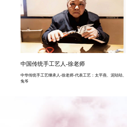
蒲宾-景泰蓝掐丝珐琅画传承人
咕咕、
非遗传承人-浦宾 女，出生于1975年，学历大专。 2014年参
加北京西城区非物质文化遗产志愿者培训班学习，结业后师
从工艺美术大师黄小群先生学习景泰蓝掐丝珐琅画。结业于
京津冀工艺美术高级研修班，现为北