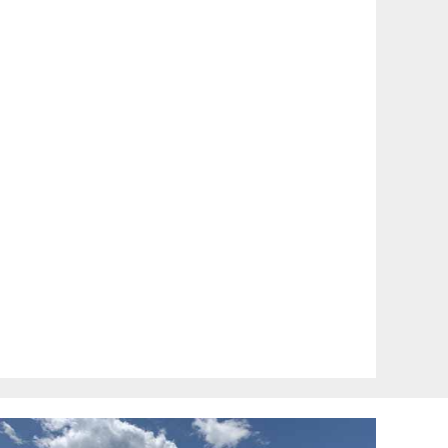
怀柔铁军纪念馆红色教育培训、九公山铁军纪念馆红色
双
双
党建培训
座
怀柔铁军纪念馆红色教育培训基地为三层建筑，展厅面积约400
7
平方米，是北京铁军纪念园的重要组成部分，分为红军出山、铁
中
流东进、重建军部、驰骋江淮、夺取胜利、 北京怀柔九公山铁
双
军纪念园于2010年7月18日正式开园，迟浩田上将亲笔为纪念园
心
题字。陵园依山势拾梯而上，园内设有新四军战士铜雕、抗战英
雄纪念碑、新四军主要将领大型浮雕...