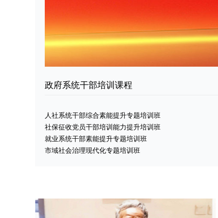
政府系统干部培训课程
大与中国宏观经济形势展望
党课：旗
人社系统干部综合素能提升专题培训班
社保征收党员干部培训能力提升培训班
路曲折 十九大与中国宏观经济形势展望 课时：1天
旗帜鲜明
就业系统干部素能提升专题培训班
习本课程 作为企业管理人员，在十九大召开之后时
课时：0
市域社会治理现代化专题培训班
楚以下问题： 54万亿与80万亿背后隐藏的金融风
《中共中
观经济未
通知出台
资料
点击下载