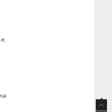
思考。
内涵