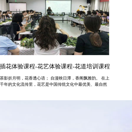
“救在此刻-紧急救护”企业公共安全培训课程
植树
有人说了，公共安全一般都是群体事件，个人的力量简直是
近些年
杯水车薪，无济于事。
林覆
是事
大规