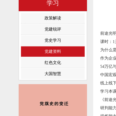
学习
政策解读
党建锐评
前途光明
党史学习
课时：1
为什么
党建资料
作为企
红色文化
54万亿
大国智慧
中国宏
线上线
学习本
《前途
研判能