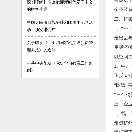
警惕房
深刻理解和准确把握新时代爱国主义
的时空坐标
企业经营
二、打破
中国人民抗日战争胜利80周年纪念活
1、“一
动十项安排公布
走出去
关于印发《中央和国家机关培训费管
用经济
理办法》的通知
以空间
中共中央印发《党史学习教育工作条
2、中
例》
正反应对
“欧盟”
“三个鸡
三、企
1、线
走进杭