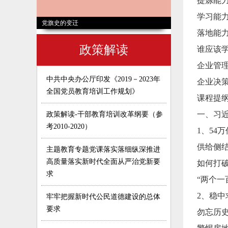
提炼能
学习能
党旗史的变迁
统计系统干部综合
落地能
政策解读
谁应该
企业管
中共中央办公厅印发《2019－2023年
企业决
全国党员教育培训工作规划》
课程提
一、习
政策解读-干部教育培训改革纲要（参
考2010-2020）
1、54
供给侧
主题教育专题党课落实落细纵深推进
高质量落实新时代全面从严治党新要
如何打破
求
“两个一
2、稳
牢牢把握新时代公民道德建设的总体
要求
勿忘历