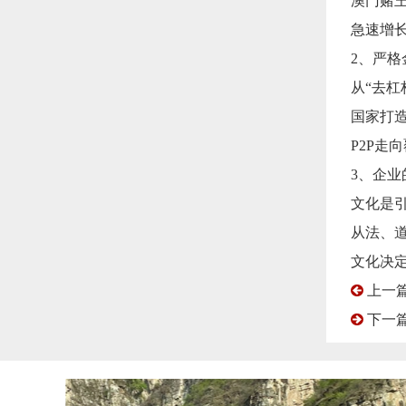
澳门赌
急速增长
2、严
从“去杠
国家打
P2P走
色党
房山“红色背篓精神”红色教育培训、红色党建培训基地
3、企
红色背篓讲述的是60年前，原房山县周口店供销社黄山店分销店
文化是
负责人王砚香同志带领党员职工无论刮风下雨，长年背篓上山，
没有
坚持为百姓送货（日用百货等）上门，持之以恒为人民服务的精
从法、
景
神。当时，此举先后受到中央和地方的高度赞扬，被百姓称之为
，南
背篓商店的黄山店分销店成为了全国财贸战线的一面旗帜，王砚
文化决
道
香同志也成为了全国著名商业劳动模范。其...
至今
上一篇
下一