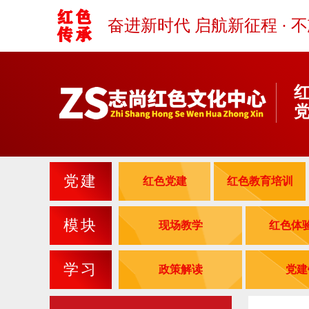
奋进新时代 启航新征程 · 
党建
红色党建
红色教育培训
模块
现场教学
红色体
学习
政策解读
党建