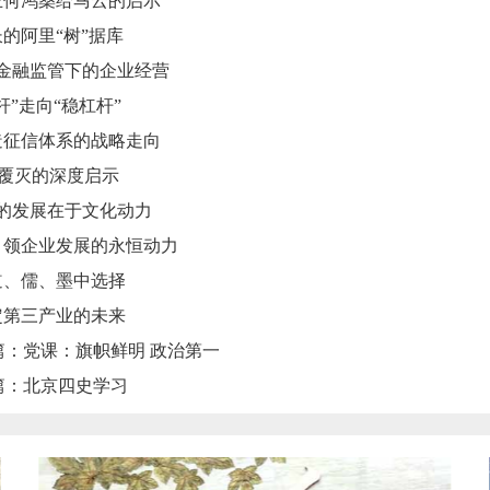
王何鸿燊给马云的启示
的阿里“树”据库
格金融监管下的企业经营
杆”走向“稳杠杆”
造征信体系的战略走向
向覆灭的深度启示
香山革命纪念馆红色教育培训、香山革命纪念馆红色党
业的发展在于文化动力
建培训
引领企业发展的永恒动力
香山是中国革命胜利前夕党中央所在地，是承载党的伟大革命精
道、儒、墨中选择
神的重要红色纪念地。香山革命纪念地包含香山革命旧址和香山
革命纪念馆。香山革命旧址位于香山公园内东南部，由双清别
定第三产业的未来
墅、来青轩、双清东侧平房、思亲舍、多云亭、小白楼、丽瞩
楼、镇芳楼和镇南房组成。香山革命纪念馆设有《为新中国奠基
：党课：旗帜鲜明 政治第一
中共中央在香山》主题展览，是集中展示香山革命...
篇：北京四史学习