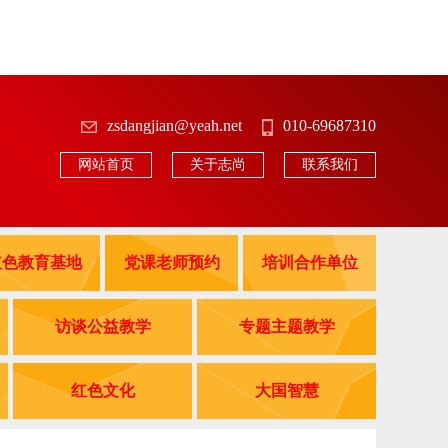
zsdangjian@yeah.net
010-69687310
网站首页
关于志尚
联系我们
红色教育基地
党课老师预约
培训合作单位
访谈公益教学
专题主题教学
红色文化
大国智慧