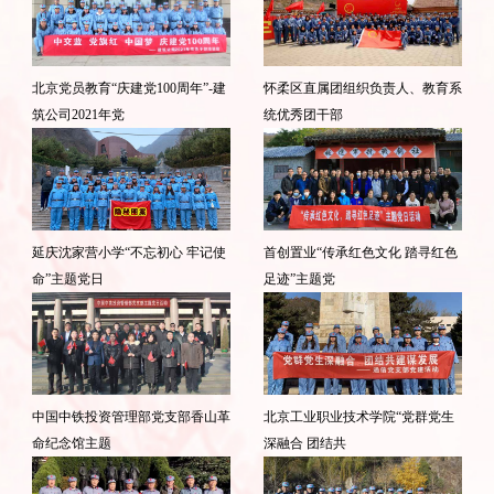
北京党员教育“庆建党100周年”-建
怀柔区直属团组织负责人、教育系
筑公司2021年党
统优秀团干部
延庆沈家营小学“不忘初心 牢记使
首创置业“传承红色文化 踏寻红色
命”主题党日
足迹”主题党
中国中铁投资管理部党支部香山革
北京工业职业技术学院“党群党生
命纪念馆主题
深融合 团结共